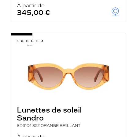
u
À partir de
t
345,00 €
o
m
a
t
i
q
u
e
m
e
n
t
l
a
r
e
c
h
Lunettes de soleil
e
r
Sandro
c
h
SD6104 352 ORANGE BRILLANT
e
e
À partir de