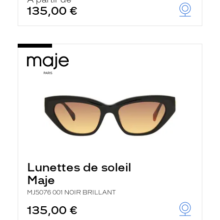
t
135,00 €
r
e
c
h
a
r
g
e
l
a
p
a
g
e
Lunettes de soleil
Maje
MJ5076 001 NOIR BRILLANT
135,00 €