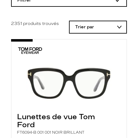
Filtrer
o
d
i
f
i
2351
produits trouvés
Trier par
c
a
t
i
o
n
d
'
u
n
f
i
l
t
r
e
l
Lunettes de vue Tom
a
n
Ford
c
e
FT6094-B 001 001 NOIR BRILLANT
a