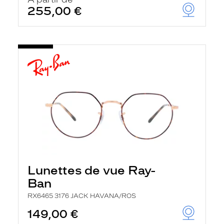
t
255,00 €
r
e
c
h
a
r
g
e
l
a
p
a
g
e
Lunettes de vue Ray-
Ban
RX6465 3176 JACK HAVANA/ROS
149,00 €