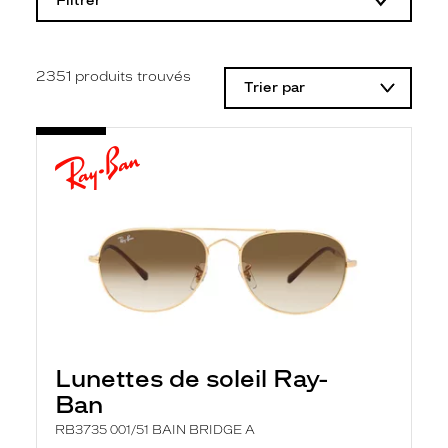
Filtrer
o
d
i
f
i
2351
produits trouvés
Trier par
c
a
t
i
o
n
d
'
u
n
f
i
l
t
r
e
l
Lunettes de soleil Ray-
a
n
Ban
c
e
RB3735 001/51 BAIN BRIDGE A
a