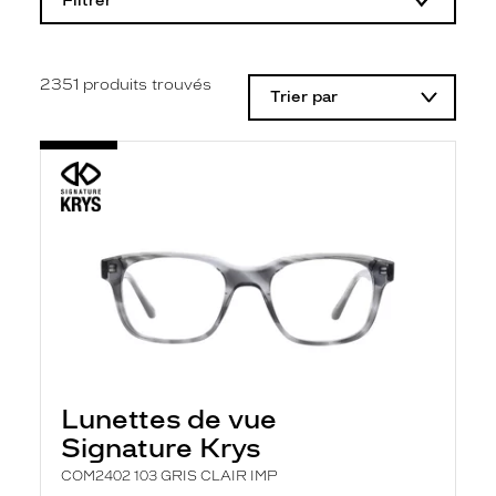
Filtrer
o
d
i
f
i
2351
produits trouvés
Trier par
c
a
t
i
o
n
d
'
u
n
f
i
l
t
r
e
l
Lunettes de vue
a
n
Signature Krys
c
e
COM2402 103 GRIS CLAIR IMP
a