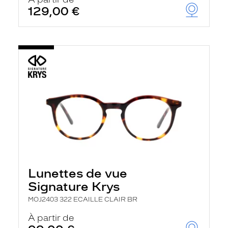
t
129,00 €
r
e
c
h
a
r
g
e
l
a
p
a
g
e
Lunettes de vue
Signature Krys
MOJ2403 322 ECAILLE CLAIR BR
À partir de