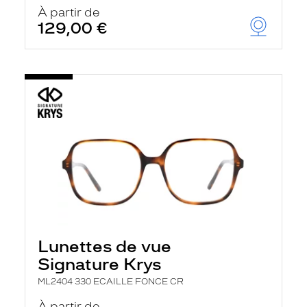
u
À partir de
t
129,00 €
o
m
a
t
i
q
u
e
m
e
n
t
l
a
r
e
c
h
Lunettes de vue
e
r
Signature Krys
c
h
ML2404 330 ECAILLE FONCE CR
e
e
À partir de