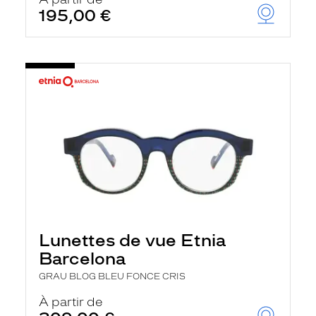
t
195,00 €
r
e
c
h
a
r
g
e
l
a
p
a
g
e
Lunettes de vue Etnia
Barcelona
GRAU BLOG BLEU FONCE CRIS
À partir de