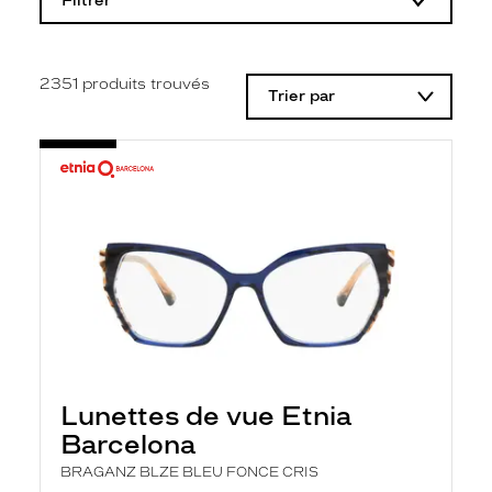
Filtrer
o
d
i
f
i
2351
produits trouvés
Trier par
c
a
t
i
o
n
d
'
u
n
f
i
l
t
r
e
l
Lunettes de vue Etnia
a
n
Barcelona
c
e
BRAGANZ BLZE BLEU FONCE CRIS
a