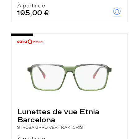
u
À partir de
t
195,00 €
o
m
a
t
i
q
u
e
m
e
n
t
l
a
r
e
c
h
Lunettes de vue Etnia
e
r
Barcelona
c
h
STROSA GRRD VERT KAKI CRIST
e
e
À partir de