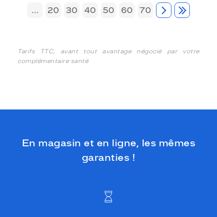
...
20
30
40
50
60
70
Tarifs TTC, avant tout avantage négocié par votre
complémentaire santé
En magasin et en ligne, les mêmes
garanties !