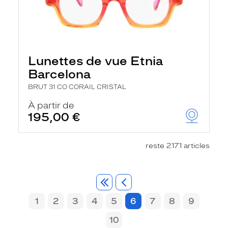
Lunettes de vue Etnia
Barcelona
BRUT 31 CO CORAIL CRISTAL
À partir de
195,00 €
reste 2171 articles
1
2
3
4
5
6
7
8
9
10