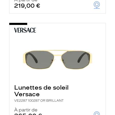
t
219,00 €
r
e
c
h
a
r
g
e
l
a
p
a
g
e
Lunettes de soleil
Versace
VE2287 100287 OR BRILLANT
À partir de