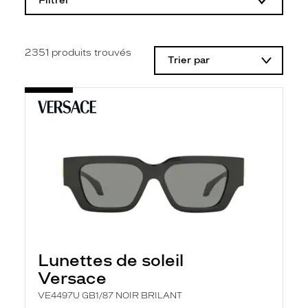
Filtrer
o
d
i
f
i
2351
produits trouvés
Trier par
c
a
t
i
o
n
d
'
u
n
f
i
l
t
r
e
l
Lunettes de soleil
a
n
Versace
c
e
VE4497U GB1/87 NOIR BRILANT
a