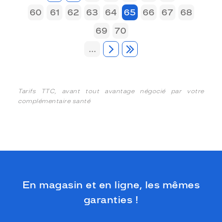
60
61
62
63
64
65
66
67
68
69
70
...
Tarifs TTC, avant tout avantage négocié par votre
complémentaire santé
En magasin et en ligne, les mêmes
garanties !