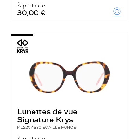
u
À partir de
t
30,00 €
o
m
a
t
i
q
u
e
m
e
n
t
l
a
r
e
c
h
Lunettes de vue
e
r
Signature Krys
c
h
ML2207 330 ECAILLE FONCE
e
e
À partir de