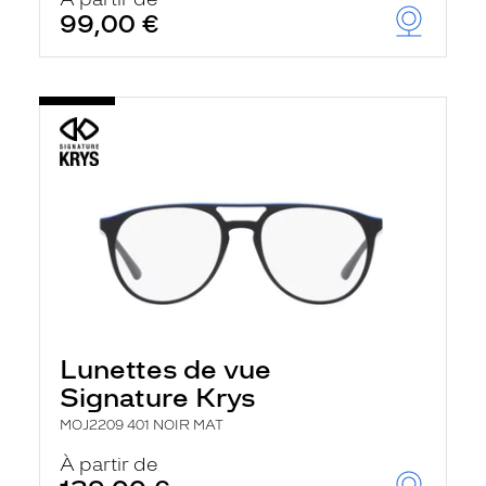
t
99,00 €
r
e
c
h
a
r
g
e
l
a
p
a
g
e
Lunettes de vue
Signature Krys
MOJ2209 401 NOIR MAT
À partir de