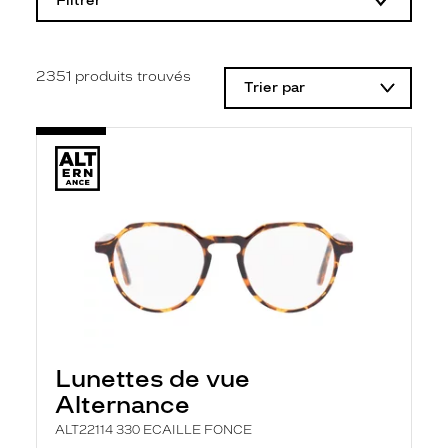
Filtrer
o
d
i
f
i
2351
produits trouvés
Trier par
c
a
t
i
o
n
d
'
u
n
f
i
l
t
r
e
l
Lunettes de vue
a
n
Alternance
c
e
ALT22114 330 ECAILLE FONCE
a