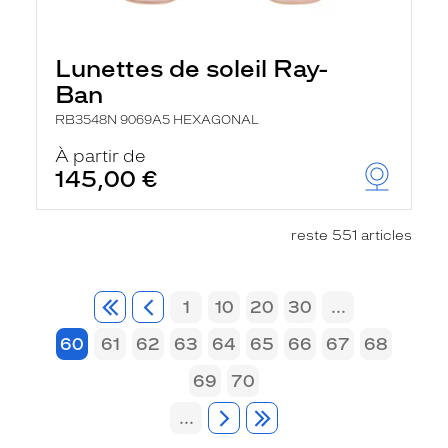
Lunettes de soleil Ray-
Ban
RB3548N 9069A5 HEXAGONAL
À partir de
145,00 €
reste 551 articles
1
10
20
30
...
60
61
62
63
64
65
66
67
68
69
70
...