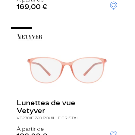
t
169,00 €
r
e
c
h
a
r
g
e
l
a
p
a
g
e
Lunettes de vue
Vetyver
VE2301F 720 ROUILLE CRISTAL
À partir de