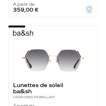
u
À partir de
t
359,00 €
o
m
a
t
i
q
u
e
m
e
n
t
l
a
r
e
c
h
Lunettes de soleil
e
r
ba&sh
c
h
LISON DONO OR BRILLANT
e
e
À partir de