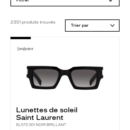
Filtrer
o
d
i
f
i
2351
produits trouvés
Trier par
c
a
t
i
o
n
d
'
u
n
f
i
l
t
r
e
l
Lunettes de soleil
a
n
Saint Laurent
c
e
SL572 001 NOIR BRILLANT
a