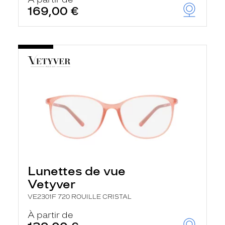
t
169,00 €
r
e
c
h
a
r
g
e
l
a
p
a
g
e
Lunettes de vue
Vetyver
VE2301F 720 ROUILLE CRISTAL
À partir de