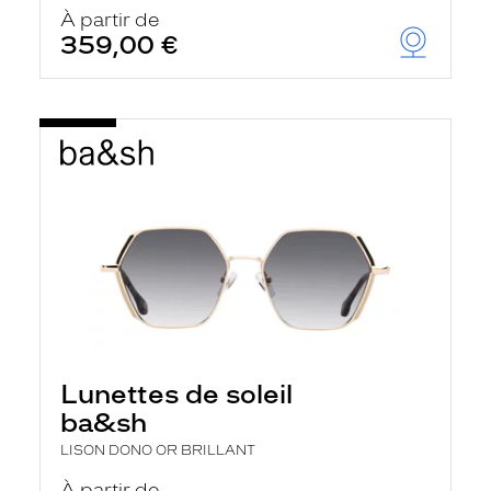
u
À partir de
t
359,00 €
o
m
a
t
i
q
u
e
m
e
n
t
l
a
r
e
c
h
Lunettes de soleil
e
r
ba&sh
c
h
LISON DONO OR BRILLANT
e
e
À partir de