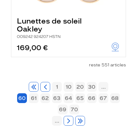
Lunettes de soleil
Oakley
OO9242 924207 HSTN
169,00 €
reste 551 articles
1
10
20
30
...
60
61
62
63
64
65
66
67
68
69
70
...