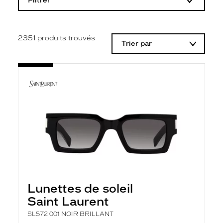
Filtrer
o
d
i
f
i
2351
produits trouvés
Trier par
c
a
t
i
o
n
d
'
u
n
f
i
l
t
r
e
l
Lunettes de soleil
a
n
Saint Laurent
c
e
SL572 001 NOIR BRILLANT
a