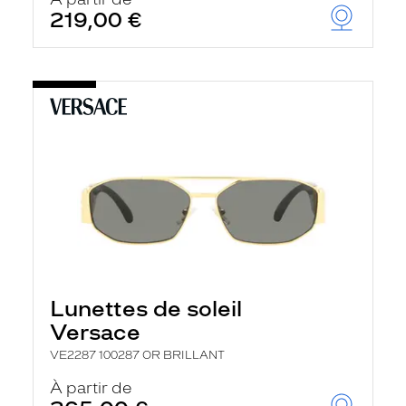
t
219,00 €
r
e
c
h
a
r
g
e
l
a
p
a
g
e
Lunettes de soleil
Versace
VE2287 100287 OR BRILLANT
À partir de