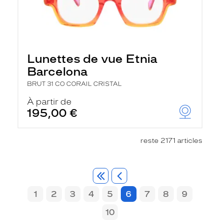
Lunettes de vue Etnia
Barcelona
BRUT 31 CO CORAIL CRISTAL
À partir de
195,00 €
reste 2171 articles
1
2
3
4
5
6
7
8
9
10