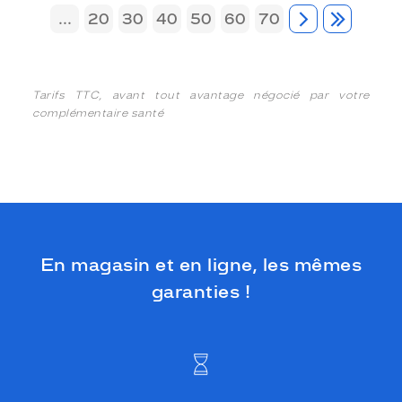
...
20
30
40
50
60
70
Tarifs TTC, avant tout avantage négocié par votre
complémentaire santé
En magasin et en ligne, les mêmes
garanties !