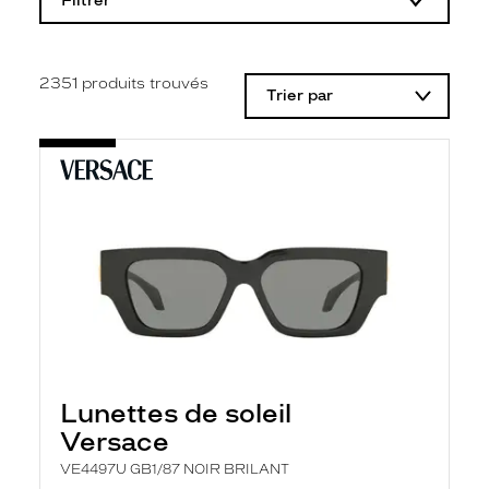
Filtrer
o
d
i
f
i
2351
produits trouvés
Trier par
c
a
t
i
o
n
d
'
u
n
f
i
l
t
r
e
l
Lunettes de soleil
a
n
Versace
c
e
VE4497U GB1/87 NOIR BRILANT
a