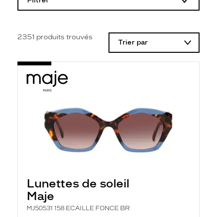
Filtrer
o
d
i
f
i
2351
produits trouvés
Trier par
c
a
t
i
o
n
d
'
u
n
f
i
l
t
r
e
l
Lunettes de soleil
a
n
Maje
c
e
MJ50531 158 ECAILLE FONCE BR
a