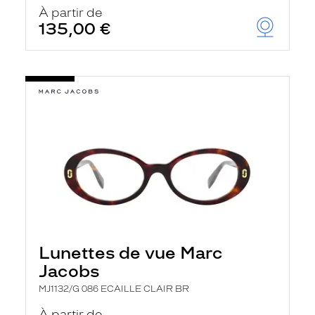
u
À partir de
t
135,00 €
o
m
a
t
i
q
u
e
m
e
n
t
l
a
r
e
c
h
Lunettes de vue Marc
e
r
Jacobs
c
h
MJ1132/G 086 ECAILLE CLAIR BR
e
e
À partir de