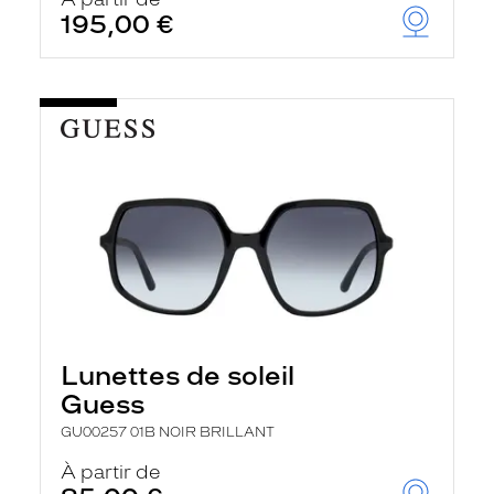
t
195,00 €
r
e
c
h
a
r
g
e
l
a
p
a
g
e
Lunettes de soleil
Guess
GU00257 01B NOIR BRILLANT
À partir de