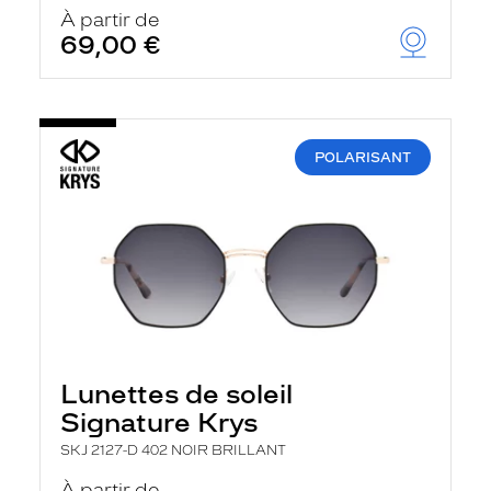
u
À partir de
t
69,00 €
o
m
a
t
i
q
POLARISANT
u
e
m
e
n
t
l
a
r
e
c
h
Lunettes de soleil
e
r
Signature Krys
c
h
SKJ 2127-D 402 NOIR BRILLANT
e
e
À partir de