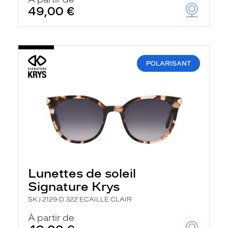
t
49,00 €
r
e
c
h
a
r
POLARISANT
g
e
l
a
p
a
g
e
Lunettes de soleil
Signature Krys
SKJ 2129-D 322 ECAILLE CLAIR
À partir de