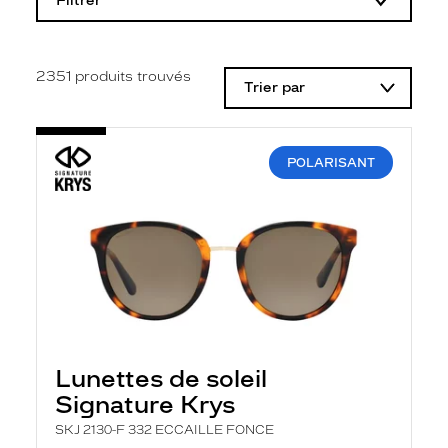
Filtrer
o
d
i
f
i
2351
produits trouvés
Trier par
c
a
t
i
o
POLARISANT
n
d
'
u
n
f
i
l
t
r
e
l
Lunettes de soleil
a
n
Signature Krys
c
e
SKJ 2130-F 332 ECCAILLE FONCE
a