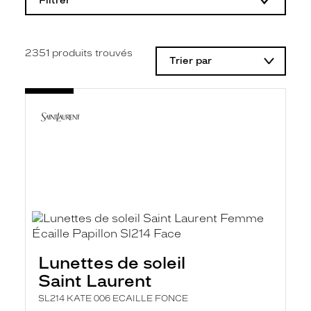
Filtrer
o
d
i
f
i
2351
produits trouvés
Trier par
c
a
t
i
o
n
d
'
u
n
f
i
l
t
r
e
l
Lunettes de soleil
a
n
Saint Laurent
c
e
SL214 KATE 006 ECAILLE FONCE
a