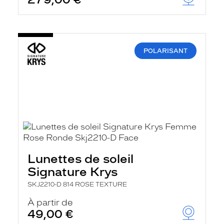
t
r
e
c
h
a
POLARISANT
r
g
e
l
a
p
a
g
e
Lunettes de soleil
Signature Krys
SKJ2210-D 814 ROSE TEXTURE
À partir de
49,00 €