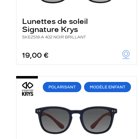
e
r
c
Lunettes de soleil
h
e
Signature Krys
e
t
SKE2518-A 402 NOIR BRILLANT
r
e
c
19,00 €
h
a
r
g
e
l
POLARISANT
MODÈLE ENFANT
a
p
a
g
e