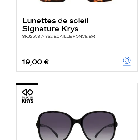
e
l
a
n
Lunettes de soleil
c
Signature Krys
e
a
SKJ2503-A 332 ECAILLE FONCE BR
u
t
o
m
a
19,00 €
t
i
q
u
e
m
e
n
t
l
a
r
e
c
h