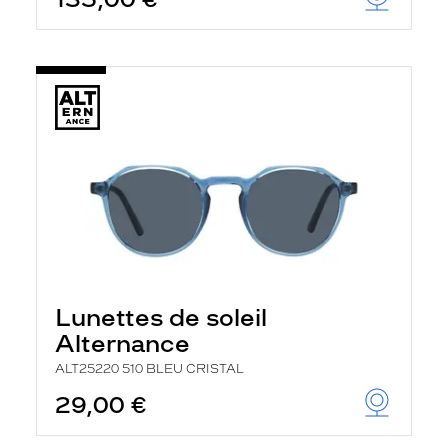
t
r
e
c
h
a
r
g
e
l
a
p
a
g
e
Lunettes de soleil
Alternance
ALT25220 510 BLEU CRISTAL
29,00 €