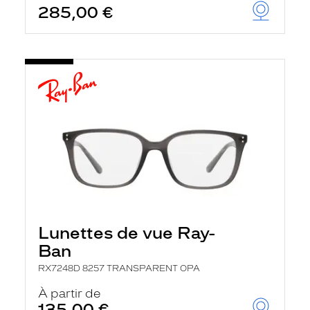
285,00 €
u
t
o
m
a
t
i
q
u
e
m
e
n
t
l
a
r
e
c
Lunettes de vue Ray-
h
e
Ban
r
c
RX7248D 8257 TRANSPARENT OPA
h
À partir de
e
e
135,00 €