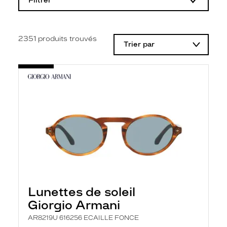
Filtrer
o
d
i
f
i
2351
produits trouvés
Trier par
c
a
t
i
o
n
d
'
u
n
f
i
l
t
r
e
l
Lunettes de soleil
a
n
Giorgio Armani
c
e
AR8219U 616256 ECAILLE FONCE
a