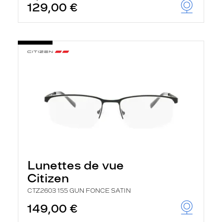
129,00 €
u
t
o
m
a
t
i
q
u
e
m
e
n
t
l
a
r
e
c
Lunettes de vue
h
Citizen
e
r
CTZ2603 155 GUN FONCE SATIN
c
h
149,00 €
e
e