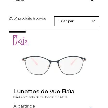
Filtrer
o
d
i
f
i
2351
produits trouvés
Trier par
c
a
t
i
o
n
d
'
u
n
f
i
l
t
r
e
l
Lunettes de vue Baïa
a
n
BAA2603 535 BLEU FONCE SATIN
c
e
À partir de
a