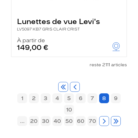
Lunettes de vue Levi's
LV5097 KB7 GRIS CLAIR CRIST
À partir de
149,00 €
reste 2111 articles
1
2
3
4
5
6
7
8
9
10
...
20
30
40
50
60
70