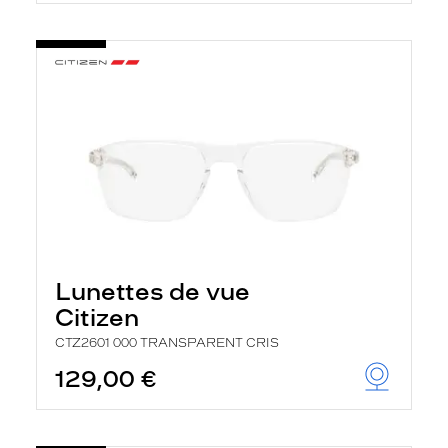
t
r
e
c
h
a
r
g
e
l
a
p
a
g
e
Lunettes de vue
Citizen
CTZ2601 000 TRANSPARENT CRIS
129,00 €