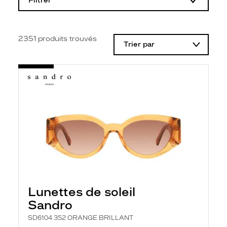
Filtrer
o
d
i
f
i
2351
produits trouvés
Trier par
c
a
t
i
o
n
d
'
u
n
f
i
l
t
r
e
l
Lunettes de soleil
a
n
Sandro
c
e
SD6104 352 ORANGE BRILLANT
a