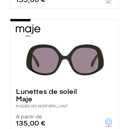
t
r
e
c
h
a
r
g
e
l
a
p
a
g
e
Lunettes de soleil
Maje
MJ5065 001 NOIR BRILLANT
À partir de
135,00 €