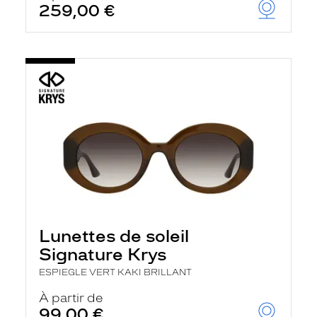
259,00 €
u
t
o
m
a
t
i
q
u
e
m
e
n
t
l
a
r
e
c
Lunettes de soleil
h
Signature Krys
e
r
ESPIEGLE VERT KAKI BRILLANT
c
h
À partir de
e
99,00 €
e