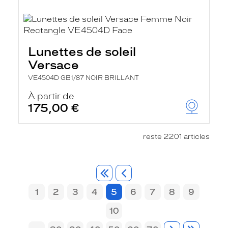
Lunettes de soleil
Versace
VE4504D GB1/87 NOIR BRILLANT
À partir de
175,00 €
reste 2201 articles
1
2
3
4
5
6
7
8
9
10