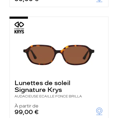
t
r
e
c
h
a
r
g
e
l
a
p
a
g
e
Lunettes de soleil
Signature Krys
AUDACIEUSE ECAILLE FONCE BRILLA
À partir de
99,00 €