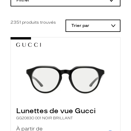
Filtrer
o
d
i
f
i
2351
produits trouvés
Trier par
c
a
t
i
o
n
d
'
u
n
f
i
l
t
r
e
l
Lunettes de vue Gucci
a
n
GG2083O 001 NOIR BRILLANT
c
e
À partir de
a