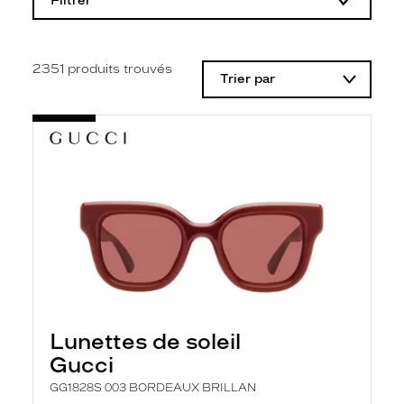
Filtrer
o
d
i
f
i
2351
produits trouvés
Trier par
c
a
t
i
o
n
d
'
u
n
f
i
l
t
r
e
l
Lunettes de soleil
a
n
Gucci
c
e
GG1828S 003 BORDEAUX BRILLAN
a