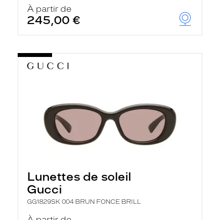
u
À partir de
t
245,00 €
o
m
a
t
i
q
u
e
m
e
n
t
l
a
r
e
c
h
Lunettes de soleil
e
r
Gucci
c
h
GG1829SK 004 BRUN FONCE BRILL
e
e
À partir de