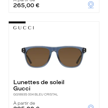
t
265,00 €
r
e
c
h
a
r
g
e
l
a
p
a
g
e
Lunettes de soleil
Gucci
GG1893S 004 BLEU CRISTAL
À partir de