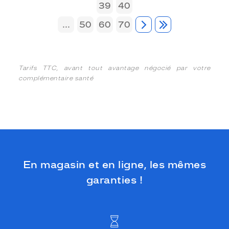
39
40
...
50
60
70
Tarifs TTC, avant tout avantage négocié par votre
complémentaire santé
En magasin et en ligne, les mêmes
garanties !