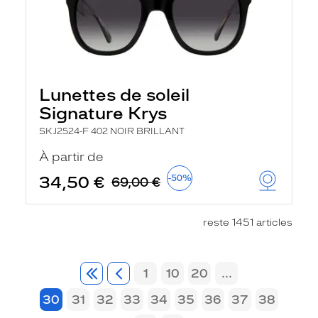
Lunettes de soleil
Signature Krys
SKJ2524-F 402 NOIR BRILLANT
À partir de
34,50 €
-50%
69,00 €
reste 1451 articles
1
10
20
...
30
31
32
33
34
35
36
37
38