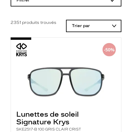
Filtrer
o
d
i
f
i
2351
produits trouvés
Trier par
c
a
t
i
o
n
d
'
u
n
f
i
l
t
r
e
l
a
Lunettes de soleil
n
Signature Krys
c
e
SKE2517-B 100 GRIS CLAIR CRIST
a