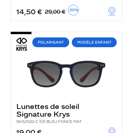
u
t
14,50 €
-50%
29,00 €
o
m
a
t
i
q
POLARISANT
MODÈLE ENFANT
u
e
m
e
n
t
l
a
r
e
c
h
Lunettes de soleil
e
r
Signature Krys
c
h
SKS2520-C 531 BLEU FONCE MAT
e
e
19,00 €