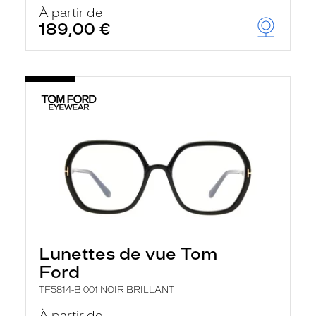
u
À partir de
t
189,00 €
o
m
a
t
i
q
u
e
m
e
n
t
l
a
r
e
c
h
Lunettes de vue Tom
e
r
Ford
c
h
TF5814-B 001 NOIR BRILLANT
e
e
À partir de