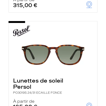
t
315,00 €
r
e
c
h
a
r
g
e
l
a
p
a
g
e
Lunettes de soleil
Persol
PO3019S 24/31 ECAILLE FONCE
À partir de