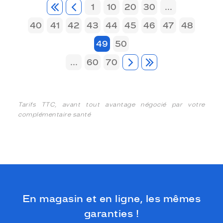
1
10
20
30
...
40
41
42
43
44
45
46
47
48
49
50
...
60
70
Tarifs TTC, avant tout avantage négocié par votre
complémentaire santé
En magasin et en ligne, les mêmes
garanties !