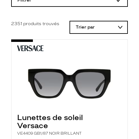
Filtrer
o
d
i
f
i
2351
produits trouvés
Trier par
c
a
t
i
o
n
d
'
u
n
f
i
l
t
r
e
l
Lunettes de soleil
a
n
Versace
c
e
VE4409 GB1/87 NOIR BRILLANT
a