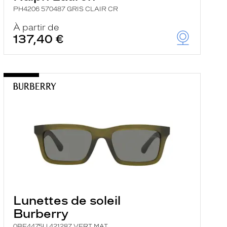
PH4206 570487 GRIS CLAIR CR
À partir de
137,40 €
Lunettes de soleil
Burberry
0BE4475U 421287 VERT MAT