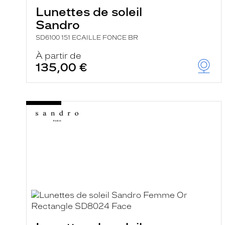
e
Lunettes de soleil
r
Sandro
c
h
SD6100 151 ECAILLE FONCE BR
e
e
À partir de
t
135,00 €
r
e
c
h
a
r
g
e
l
a
p
a
g
e