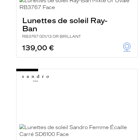
e
l
a
n
Lunettes de soleil Ray-
c
Ban
e
a
RB3767 001/13 OR BRILLANT
u
t
139,00 €
o
m
a
t
i
q
u
e
m
e
n
t
l
a
r
e
c
h