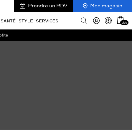
Prendre un RDV
Mon magasin
Mon
Afficher
SANTÉ
STYLE
SERVICES
vide
panie
la
recherche
fite !