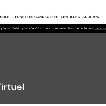
SOLEIL
LUNETTES CONNECTÉES
LENTILLES
AUDITION
plans d'été : jusqu’à -50% sur une sélection de solaires
J'en pro
irtuel