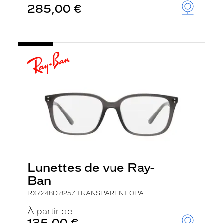
285,00 €
u
t
o
m
a
t
i
q
u
e
m
e
n
t
l
a
r
e
c
Lunettes de vue Ray-
h
e
Ban
r
c
RX7248D 8257 TRANSPARENT OPA
h
À partir de
e
e
135,00 €