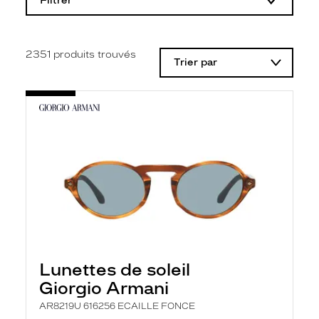
Filtrer
o
d
i
f
i
2351
produits trouvés
Trier par
c
a
t
i
o
n
d
'
u
n
f
i
l
t
r
e
l
Lunettes de soleil
a
n
Giorgio Armani
c
e
AR8219U 616256 ECAILLE FONCE
a