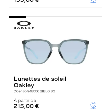
t
r
e
c
h
a
r
g
e
l
a
p
a
g
e
Lunettes de soleil
Oakley
OO9480 948006 SIELO SQ
À partir de
215,00 €