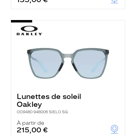
t
r
e
c
h
a
r
g
e
l
a
p
a
g
e
Lunettes de soleil
Oakley
OO9480 948006 SIELO SQ
À partir de
215,00 €