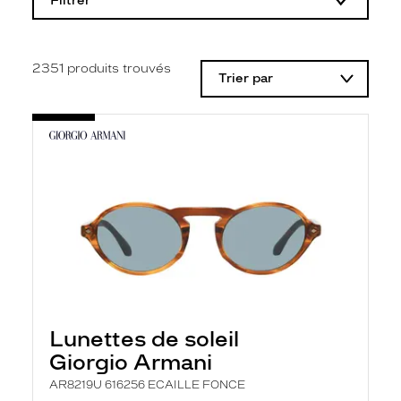
Filtrer
o
d
i
f
i
2351
produits trouvés
Trier par
c
a
t
i
o
n
d
'
u
n
f
i
l
t
r
e
l
Lunettes de soleil
a
n
Giorgio Armani
c
e
AR8219U 616256 ECAILLE FONCE
a