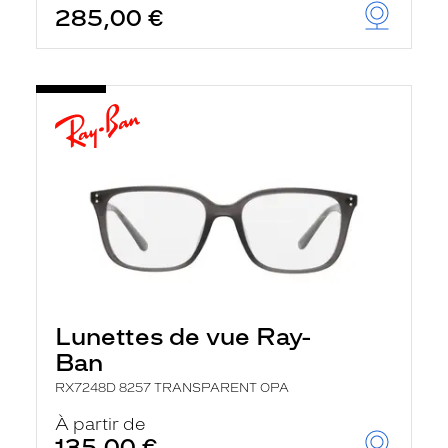
285,00 €
u
t
o
m
a
t
i
q
u
e
m
e
n
t
l
a
r
e
c
Lunettes de vue Ray-
h
e
Ban
r
c
RX7248D 8257 TRANSPARENT OPA
h
À partir de
e
e
135,00 €