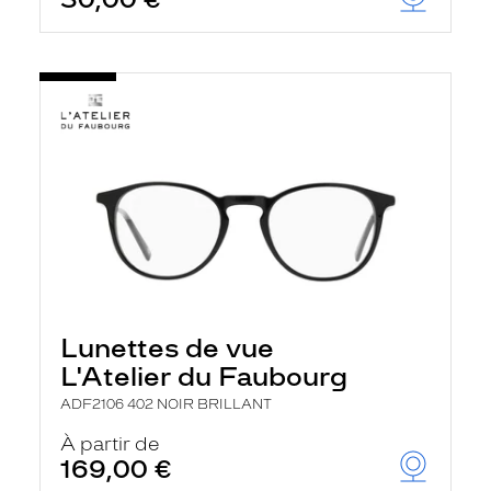
t
r
e
c
h
a
r
g
e
l
a
p
a
g
e
Lunettes de vue
L'Atelier du Faubourg
ADF2106 402 NOIR BRILLANT
À partir de
169,00 €