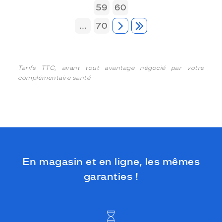
59
60
...
70
Tarifs TTC, avant tout avantage négocié par votre
complémentaire santé
En magasin et en ligne, les mêmes
garanties !