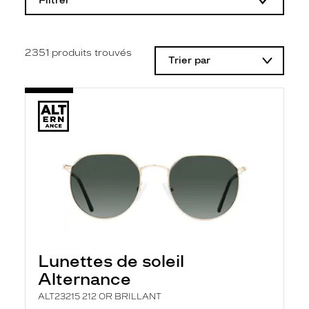
Filtrer
o
d
i
f
i
2351
produits trouvés
Trier par
c
a
t
i
o
n
d
'
u
n
f
i
l
t
r
e
l
Lunettes de soleil
a
n
Alternance
c
e
ALT23215 212 OR BRILLANT
a