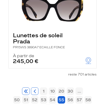
Lunettes de soleil
Prada
PR15WS 3890A7 ECAILLE FONCE
À partir de
245,00 €
reste 701 articles
1
10
20
30
...
50
51
52
53
54
55
56
57
58