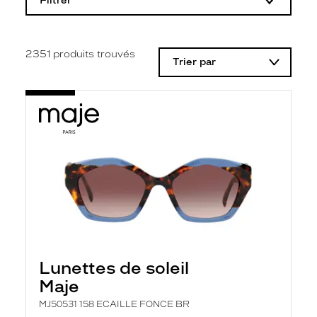
Filtrer
o
d
i
f
i
2351
produits trouvés
Trier par
c
a
t
i
o
n
d
'
u
n
f
i
l
t
r
e
l
Lunettes de soleil
a
n
Maje
c
e
MJ50531 158 ECAILLE FONCE BR
a