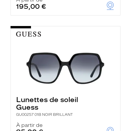
t
195,00 €
r
e
c
h
a
r
g
e
l
a
p
a
g
e
Lunettes de soleil
Guess
GU00257 01B NOIR BRILLANT
À partir de