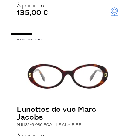
u
À partir de
t
135,00 €
o
m
a
t
i
q
u
e
m
e
n
t
l
a
r
e
c
h
Lunettes de vue Marc
e
r
Jacobs
c
h
MJ1132/G 086 ECAILLE CLAIR BR
e
e
À partir de