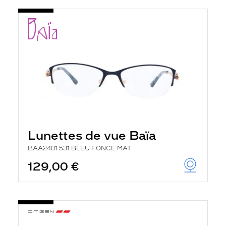
t
r
e
c
h
a
r
g
e
l
a
p
a
g
e
Lunettes de vue Baïa
BAA2401 531 BLEU FONCE MAT
129,00 €