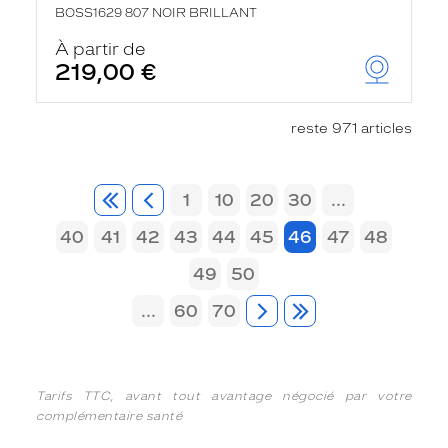
BOSS1629 807 NOIR BRILLANT
À partir de
219,00 €
reste 971 articles
1
10
20
30
...
40
41
42
43
44
45
46
47
48
49
50
...
60
70
Tarifs TTC, avant tout avantage négocié par votre
complémentaire santé