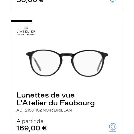
t
r
e
c
h
a
r
g
e
l
a
p
a
g
e
Lunettes de vue
L'Atelier du Faubourg
ADF2106 402 NOIR BRILLANT
À partir de
169,00 €