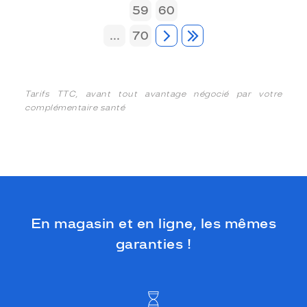
59
60
...
70
Tarifs TTC, avant tout avantage négocié par votre
complémentaire santé
En magasin et en ligne, les mêmes
garanties !