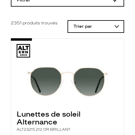
Filtrer
o
d
i
f
i
2351
produits trouvés
Trier par
c
a
t
i
o
n
d
'
u
n
f
i
l
t
r
e
l
Lunettes de soleil
a
n
Alternance
c
e
ALT23215 212 OR BRILLANT
a