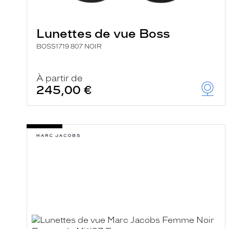
e
l
a
n
Lunettes de vue Boss
c
e
BOSS1719 807 NOIR
a
u
t
À partir de
o
245,00 €
m
a
t
i
q
u
e
m
e
n
t
l
a
r
e
c
h