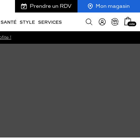
Prendre un RDV
Mon magasin
Mon
Afficher
SANTÉ
STYLE
SERVICES
vide
panie
la
recherche
fite !