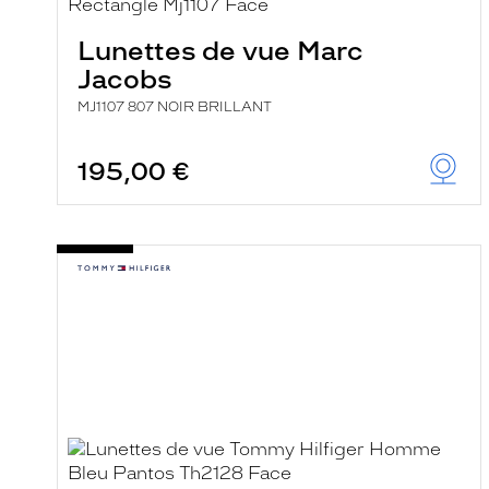
e
r
Lunettes de vue Marc
c
h
Jacobs
e
e
MJ1107 807 NOIR BRILLANT
t
r
e
195,00 €
c
h
a
r
g
e
l
a
p
a
g
e