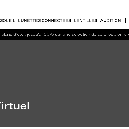
SOLEIL
LUNETTES CONNECTÉES
LENTILLES
AUDITION
plans d'été : jusqu’à -50% sur une sélection de solaires
J'en pro
irtuel