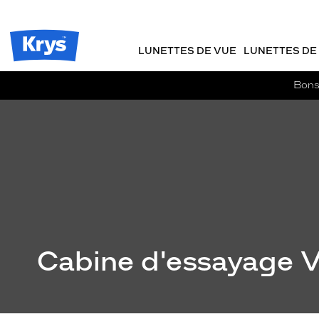
m
J
action
ER AU
TENU
y
e
output
CIPAL
Opticien
K
r
Krys
r
e
LUNETTES DE VUE
LUNETTES DE 
-
y
-
s
c
La
Bons 
o
confiance
m
vous
m
va
a
si
n
bien
d
e
Cabine d'essayage V