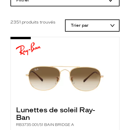
Filtrer
o
d
i
f
i
2351
produits trouvés
Trier par
c
a
t
i
o
n
d
'
u
n
f
i
l
t
r
e
l
Lunettes de soleil Ray-
a
n
Ban
c
e
RB3735 001/51 BAIN BRIDGE A
a