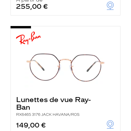
t
255,00 €
r
e
c
h
a
r
g
e
l
a
p
a
g
e
Lunettes de vue Ray-
Ban
RX6465 3176 JACK HAVANA/ROS
149,00 €