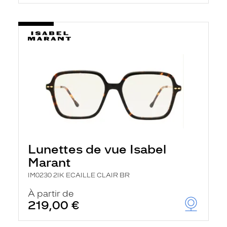
t
r
e
c
h
a
r
g
e
l
a
p
a
g
e
Lunettes de vue Isabel
Marant
IM0230 2IK ECAILLE CLAIR BR
À partir de
219,00 €