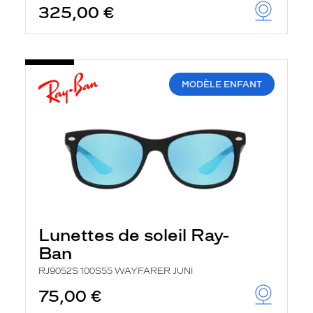
325,00 €
u
t
o
m
a
t
i
MODÈLE ENFANT
q
u
e
m
e
n
t
l
a
r
e
c
Lunettes de soleil Ray-
h
e
Ban
r
c
RJ9052S 100S55 WAYFARER JUNI
h
75,00 €
e
e