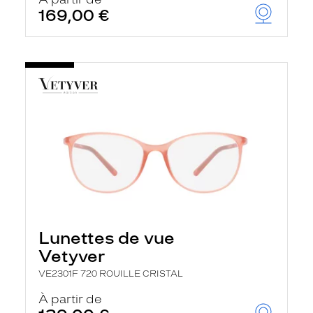
t
169,00 €
r
e
c
h
a
r
g
e
l
a
p
a
g
e
Lunettes de vue
Vetyver
VE2301F 720 ROUILLE CRISTAL
À partir de