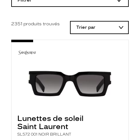
Filtrer
o
d
i
f
i
2351
produits trouvés
Trier par
c
a
t
i
o
n
d
'
u
n
f
i
l
t
r
e
l
Lunettes de soleil
a
n
Saint Laurent
c
e
SL572 001 NOIR BRILLANT
a