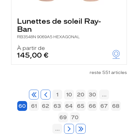
Lunettes de soleil Ray-
Ban
RB3548N 9069A5 HEXAGONAL
À partir de
145,00 €
reste 551 articles
1
10
20
30
...
60
61
62
63
64
65
66
67
68
69
70
...