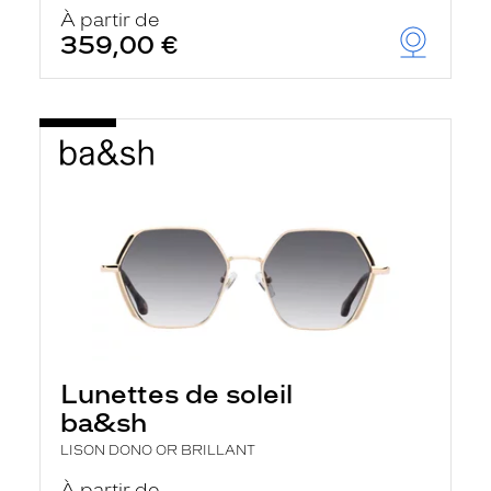
u
À partir de
t
359,00 €
o
m
a
t
i
q
u
e
m
e
n
t
l
a
r
e
c
h
Lunettes de soleil
e
r
ba&sh
c
h
LISON DONO OR BRILLANT
e
e
À partir de