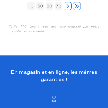
...
50
60
70
Tarifs TTC, avant tout avantage négocié par votre
complémentaire santé
En magasin et en ligne, les mêmes
garanties !