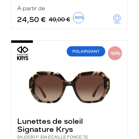
u
À partir de
t
o
24,50 €
-50%
49,00 €
m
a
t
i
q
u
POLARISANT
e
m
e
n
t
l
a
r
e
c
h
e
r
Lunettes de soleil
c
h
Signature Krys
e
e
SKJ2530-F 334 ECAILLE FONCE TE