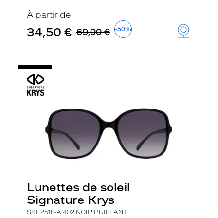
t
r
À partir de
e
c
34,50 €
-50%
69,00 €
h
a
r
g
e
l
a
p
a
g
e
Lunettes de soleil
Signature Krys
SKE2518-A 402 NOIR BRILLANT