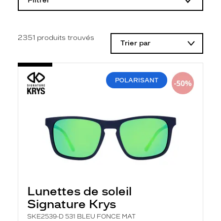
Filtrer
o
d
i
f
i
2351
produits trouvés
Trier par
c
a
t
i
o
POLARISANT
n
d
'
u
n
f
i
l
t
r
e
l
a
Lunettes de soleil
n
Signature Krys
c
e
SKE2539-D 531 BLEU FONCE MAT
a