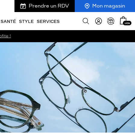
Prendre un RDV
Mon magasin
Mon
Afficher
SANTÉ
STYLE
SERVICES
vide
panie
la
recherche
fite !