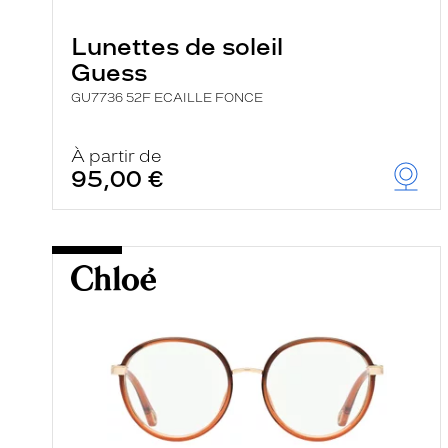
e
r
Lunettes de soleil
c
h
Guess
e
e
GU7736 52F ECAILLE FONCE
t
r
e
À partir de
c
95,00 €
h
a
r
g
e
l
a
p
a
g
e