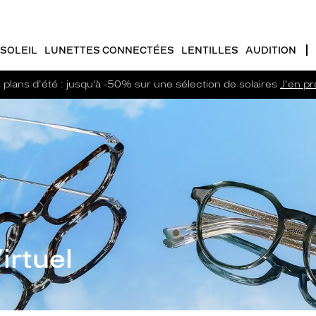
SOLEIL
LUNETTES CONNECTÉES
LENTILLES
AUDITION
plans d'été : jusqu’à -50% sur une sélection de solaires
J'en pro
irtuel