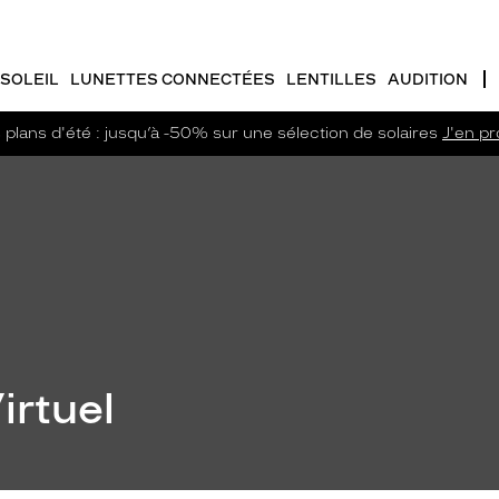
SOLEIL
LUNETTES CONNECTÉES
LENTILLES
AUDITION
plans d'été : jusqu’à -50% sur une sélection de solaires
J'en pro
irtuel