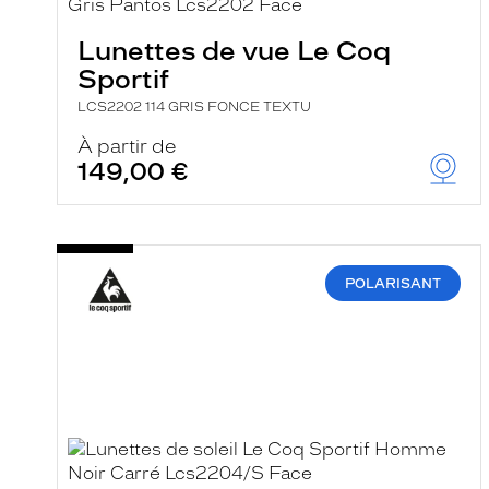
e
r
Lunettes de vue Le Coq
c
h
Sportif
e
e
LCS2202 114 GRIS FONCE TEXTU
t
r
À partir de
e
149,00 €
c
h
a
r
g
e
POLARISANT
l
a
p
a
g
e