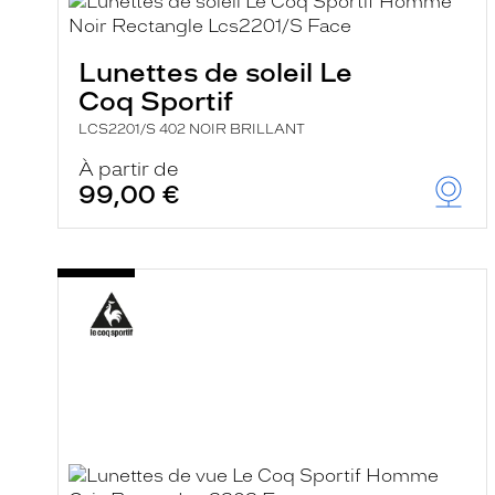
e
l
a
n
Lunettes de soleil Le
c
Coq Sportif
e
a
LCS2201/S 402 NOIR BRILLANT
u
t
À partir de
o
99,00 €
m
a
t
i
q
u
e
m
e
n
t
l
a
r
e
c
h