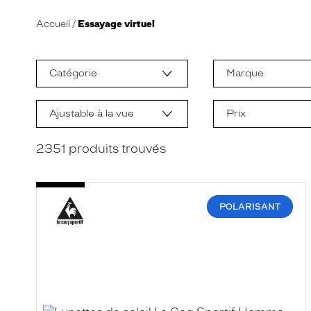
Accueil
Essayage virtuel
L
a
m
Catégorie
Marque
o
d
i
f
Ajustable à la vue
Prix
i
c
a
2351
produits trouvés
t
i
o
n
d
POLARISANT
'
u
n
f
i
l
t
r