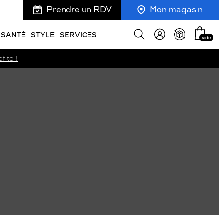
Prendre un RDV
Mon magasin
Mon
Afficher
SANTÉ
STYLE
SERVICES
vide
panie
la
recherche
fite !