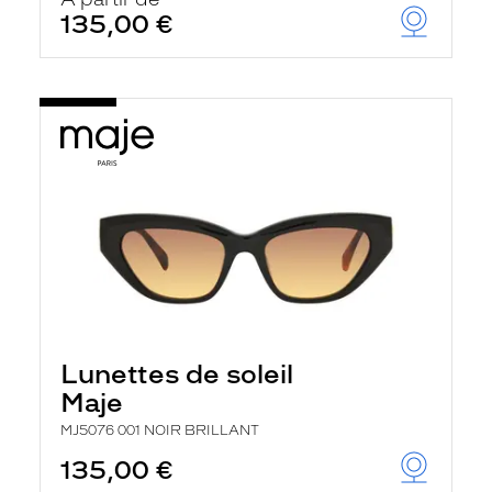
t
135,00 €
r
e
c
h
a
r
g
e
l
a
p
a
g
e
Lunettes de soleil
Maje
MJ5076 001 NOIR BRILLANT
135,00 €