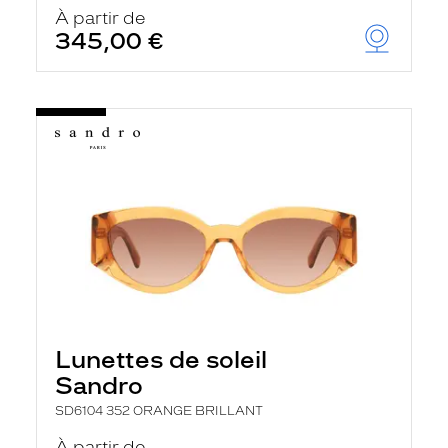
u
À partir de
t
345,00 €
o
m
a
t
i
q
u
e
m
e
n
t
l
a
r
e
c
h
Lunettes de soleil
e
r
Sandro
c
h
SD6104 352 ORANGE BRILLANT
e
e
À partir de