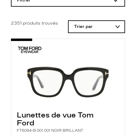
Filtrer
o
d
i
f
i
2351
produits trouvés
Trier par
c
a
t
i
o
n
d
'
u
n
f
i
l
t
r
e
l
Lunettes de vue Tom
a
n
Ford
c
e
FT6094-B 001 001 NOIR BRILLANT
a