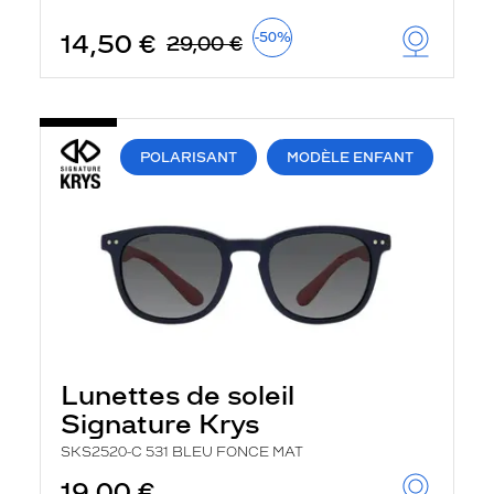
u
t
14,50 €
-50%
29,00 €
o
m
a
t
i
q
POLARISANT
MODÈLE ENFANT
u
e
m
e
n
t
l
a
r
e
c
h
Lunettes de soleil
e
r
Signature Krys
c
h
SKS2520-C 531 BLEU FONCE MAT
e
e
19,00 €