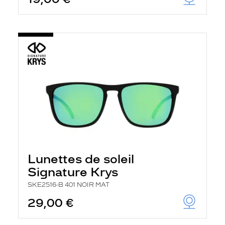
t
r
e
c
h
a
r
g
e
l
a
p
a
g
e
Lunettes de soleil
Signature Krys
SKE2516-B 401 NOIR MAT
29,00 €