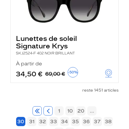
Lunettes de soleil
Signature Krys
SKJ2524-F 402 NOIR BRILLANT
À partir de
34,50 €
-50%
69,00 €
reste 1451 articles
1
10
20
...
30
31
32
33
34
35
36
37
38