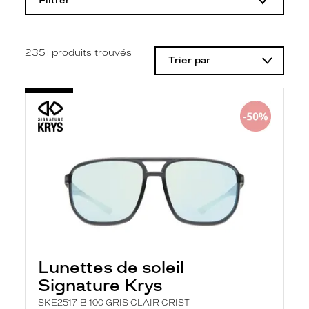
Filtrer
o
d
i
f
i
2351
produits trouvés
Trier par
c
a
t
i
o
n
d
'
u
n
f
i
l
t
r
e
l
a
Lunettes de soleil
n
Signature Krys
c
e
SKE2517-B 100 GRIS CLAIR CRIST
a