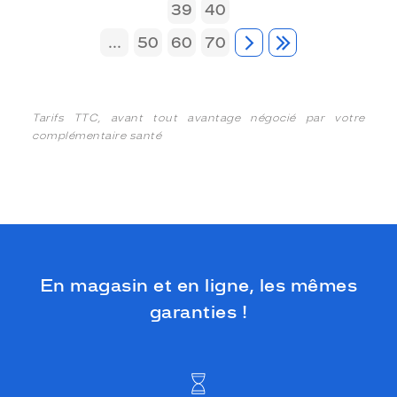
39
40
...
50
60
70
Tarifs TTC, avant tout avantage négocié par votre
complémentaire santé
En magasin et en ligne, les mêmes
garanties !