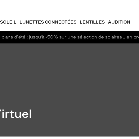
SOLEIL
LUNETTES CONNECTÉES
LENTILLES
AUDITION
plans d'été : jusqu’à -50% sur une sélection de solaires
J'en pro
irtuel