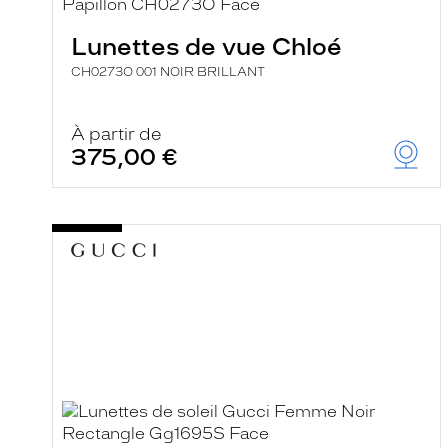
e
r
Lunettes de vue Chloé
c
h
CH0273O 001 NOIR BRILLANT
e
e
t
r
À partir de
e
375,00 €
c
h
a
r
g
e
l
a
p
a
g
e