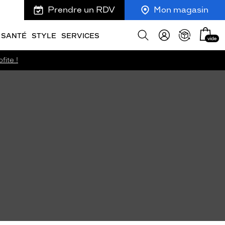
Prendre un RDV
Mon magasin
Mon
Afficher
SANTÉ
STYLE
SERVICES
vide
panie
la
recherche
fite !