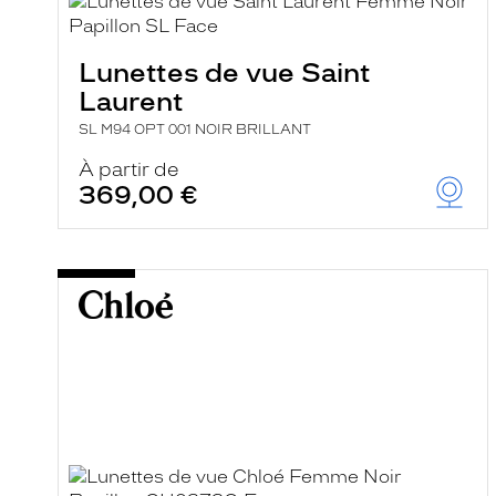
e
l
a
n
Lunettes de vue Saint
c
Laurent
e
a
SL M94 OPT 001 NOIR BRILLANT
u
t
À partir de
o
369,00 €
m
a
t
i
q
u
e
m
e
n
t
l
a
r
e
c
h