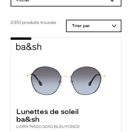
Filtrer
o
d
i
f
i
2351
produits trouvés
Trier par
c
a
t
i
o
n
d
'
u
n
f
i
l
t
r
e
l
Lunettes de soleil
a
n
ba&sh
c
e
LIORA MADO 52AD BLEU FONCE
a