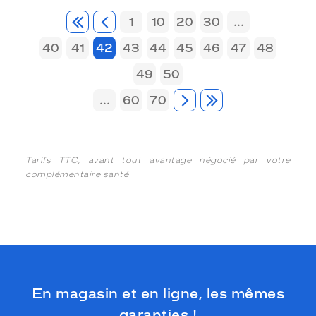
1
10
20
30
...
40
41
42
43
44
45
46
47
48
49
50
...
60
70
Tarifs TTC, avant tout avantage négocié par votre
complémentaire santé
En magasin et en ligne, les mêmes
garanties !