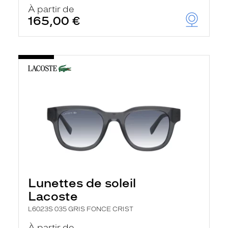
u
À partir de
t
165,00 €
o
m
a
t
i
q
u
e
m
e
n
t
l
a
r
e
c
h
Lunettes de soleil
e
r
Lacoste
c
h
L6023S 035 GRIS FONCE CRIST
e
e
À partir de