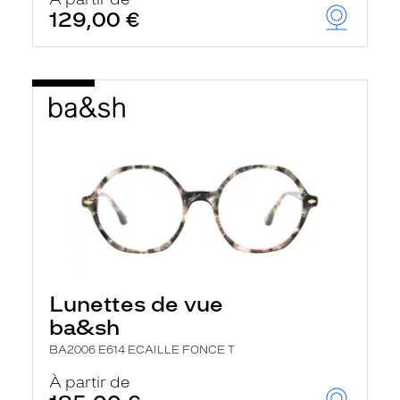
t
129,00 €
r
e
c
h
a
r
g
e
l
a
p
a
g
e
Lunettes de vue
ba&sh
BA2006 E614 ECAILLE FONCE T
À partir de