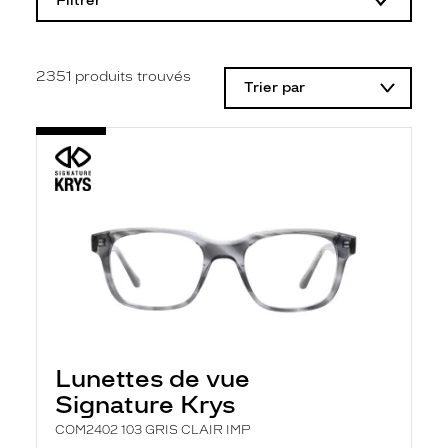
Filtrer
o
d
i
f
i
2351
produits trouvés
Trier par
c
a
t
i
o
n
d
'
u
n
f
i
l
t
r
e
l
Lunettes de vue
a
n
Signature Krys
c
e
COM2402 103 GRIS CLAIR IMP
a