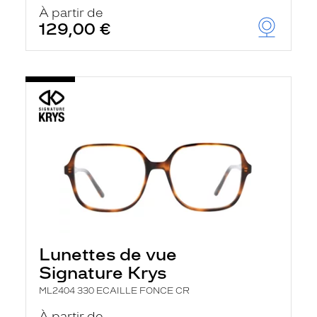
u
À partir de
t
129,00 €
o
m
a
t
i
q
u
e
m
e
n
t
l
a
r
e
c
h
Lunettes de vue
e
r
Signature Krys
c
h
ML2404 330 ECAILLE FONCE CR
e
e
À partir de