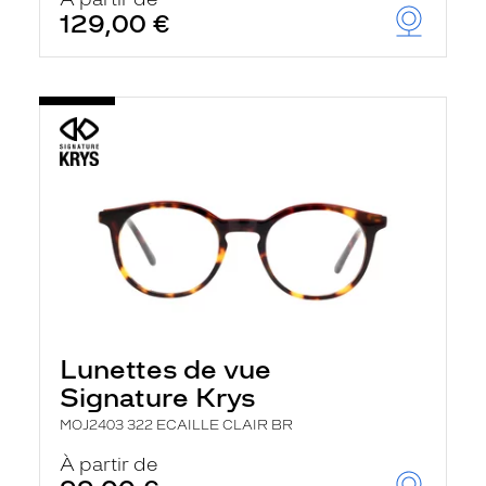
t
129,00 €
r
e
c
h
a
r
g
e
l
a
p
a
g
e
Lunettes de vue
Signature Krys
MOJ2403 322 ECAILLE CLAIR BR
À partir de