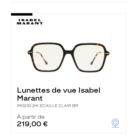
t
r
e
c
h
a
r
g
e
l
a
p
a
g
e
Lunettes de vue Isabel
Marant
IM0230 2IK ECAILLE CLAIR BR
À partir de
219,00 €