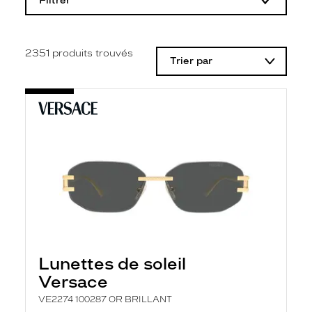
Filtrer
o
d
i
f
i
2351
produits trouvés
Trier par
c
a
t
i
o
n
d
'
u
n
f
i
l
t
r
e
l
Lunettes de soleil
a
n
Versace
c
e
VE2274 100287 OR BRILLANT
a