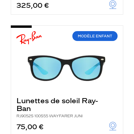
325,00 €
u
t
o
m
a
t
i
MODÈLE ENFANT
q
u
e
m
e
n
t
l
a
r
e
c
Lunettes de soleil Ray-
h
e
Ban
r
c
RJ9052S 100S55 WAYFARER JUNI
h
75,00 €
e
e