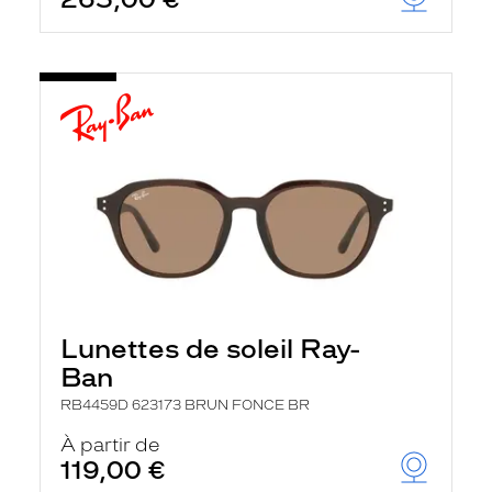
t
r
e
c
h
a
r
g
e
l
a
p
a
g
e
Lunettes de soleil Ray-
Ban
RB4459D 623173 BRUN FONCE BR
À partir de
119,00 €