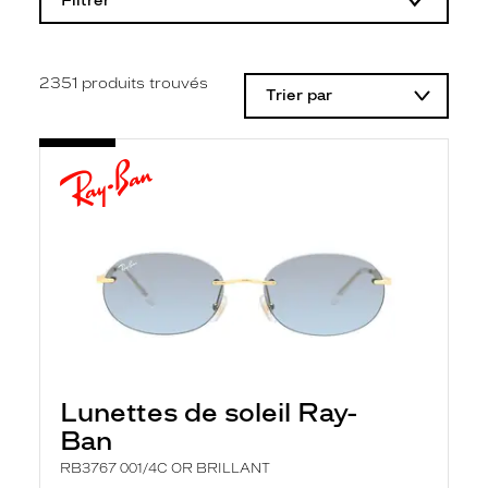
Filtrer
o
d
i
f
i
2351
produits trouvés
Trier par
c
a
t
i
o
n
d
'
u
n
f
i
l
t
r
e
l
Lunettes de soleil Ray-
a
n
Ban
c
e
RB3767 001/4C OR BRILLANT
a