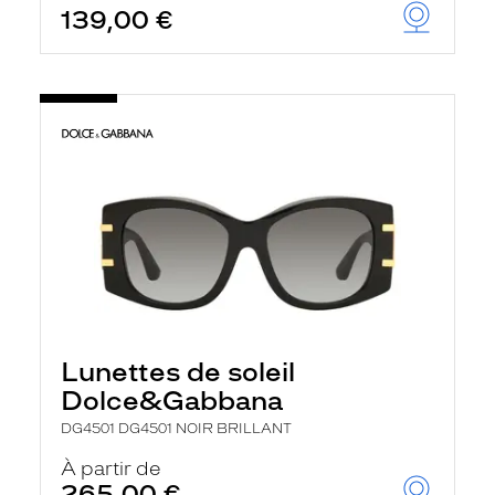
139,00 €
u
t
o
m
a
t
i
q
u
e
m
e
n
t
l
a
r
e
c
Lunettes de soleil
h
e
Dolce&Gabbana
r
c
DG4501 DG4501 NOIR BRILLANT
h
À partir de
e
e
265,00 €