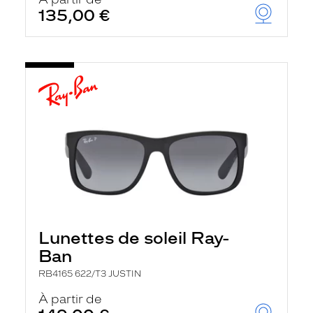
t
135,00 €
r
e
c
h
a
r
g
e
l
a
p
a
g
e
Lunettes de soleil Ray-
Ban
RB4165 622/T3 JUSTIN
À partir de