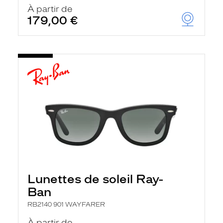
u
À partir de
t
179,00 €
o
m
a
t
i
q
u
e
m
e
n
t
l
a
r
e
c
h
Lunettes de soleil Ray-
e
r
Ban
c
h
RB2140 901 WAYFARER
e
e
À partir de