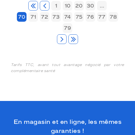
1
10
20
30
...
70
71
72
73
74
75
76
77
78
79
Tarifs TTC, avant tout avantage négocié par votre
complémentaire santé
En magasin et en ligne, les mêmes
garanties !