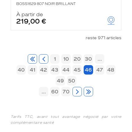
BOSS1629 807 NOIR BRILLANT
À partir de
219,00 €
reste 971 articles
1
10
20
30
...
40
41
42
43
44
45
46
47
48
49
50
...
60
70
Tarifs TTC, avant tout avantage négocié par votre
complémentaire santé