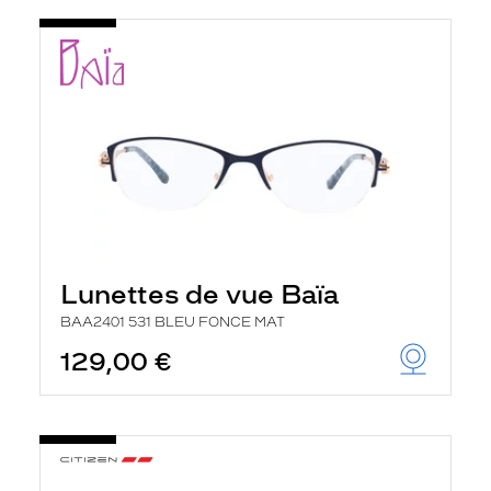
t
r
e
c
h
a
r
g
e
l
a
p
a
g
e
Lunettes de vue Baïa
BAA2401 531 BLEU FONCE MAT
129,00 €