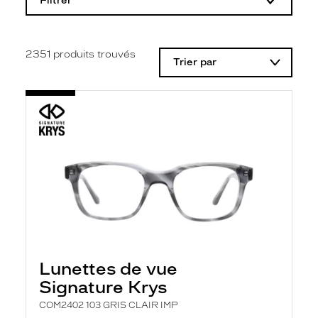
Filtrer
o
d
i
f
i
2351
produits trouvés
Trier par
c
a
t
i
o
n
d
'
u
n
f
i
l
t
r
e
l
Lunettes de vue
a
n
Signature Krys
c
e
COM2402 103 GRIS CLAIR IMP
a