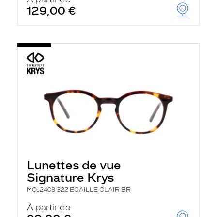
t
129,00 €
r
e
c
h
a
r
g
e
l
a
p
a
g
e
Lunettes de vue
Signature Krys
MOJ2403 322 ECAILLE CLAIR BR
À partir de