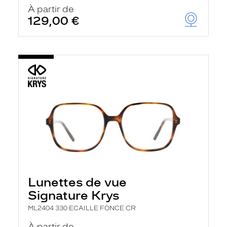
u
À partir de
t
129,00 €
o
m
a
t
i
q
u
e
m
e
n
t
l
a
r
e
c
h
Lunettes de vue
e
r
Signature Krys
c
h
ML2404 330 ECAILLE FONCE CR
e
e
À partir de