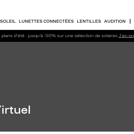
SOLEIL
LUNETTES CONNECTÉES
LENTILLES
AUDITION
plans d'été : jusqu’à -50% sur une sélection de solaires
J'en pro
irtuel