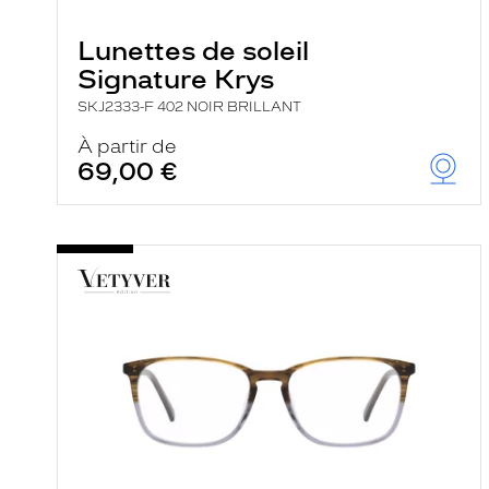
e
r
Lunettes de soleil
c
h
Signature Krys
e
e
SKJ2333-F 402 NOIR BRILLANT
t
r
À partir de
e
69,00 €
c
h
a
r
g
e
l
a
p
a
g
e