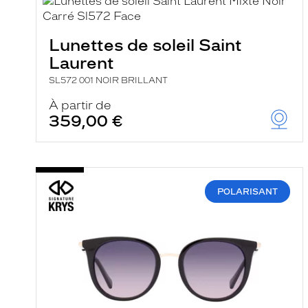
e
l
a
n
Lunettes de soleil Saint
c
Laurent
e
a
SL572 001 NOIR BRILLANT
u
t
À partir de
o
359,00 €
m
a
t
i
q
u
e
POLARISANT
m
e
n
t
l
a
r
e
c
h