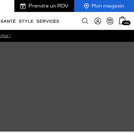
Prendre un RDV
Mon magasin
Mon
Afficher
SANTÉ
STYLE
SERVICES
vide
panie
la
recherche
fite !