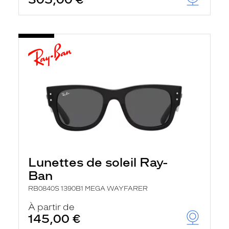
t
r
e
c
h
a
r
g
e
l
a
p
a
g
e
Lunettes de soleil Ray-
Ban
RB0840S 1390B1 MEGA WAYFARER
À partir de
145,00 €