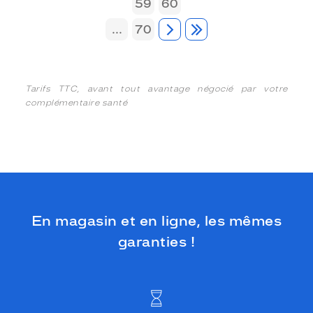
59
60
...
70
Tarifs TTC, avant tout avantage négocié par votre
complémentaire santé
En magasin et en ligne, les mêmes
garanties !