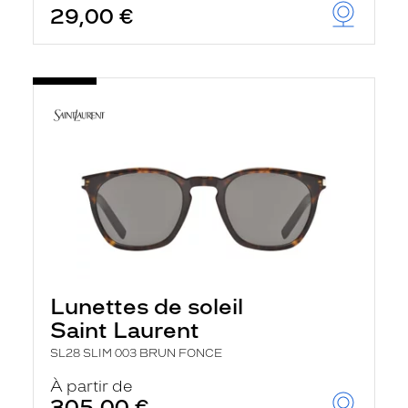
29,00 €
u
t
o
m
a
t
i
q
u
e
m
e
n
t
l
a
r
e
c
Lunettes de soleil
h
e
Saint Laurent
r
c
SL28 SLIM 003 BRUN FONCE
h
À partir de
e
e
305,00 €