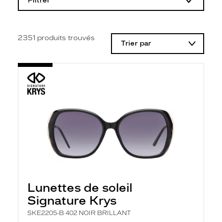
Filtrer
o
d
i
f
i
2351
produits trouvés
Trier par
c
a
t
i
o
n
d
'
u
n
f
i
l
t
r
e
l
Lunettes de soleil
a
n
Signature Krys
c
e
SKE2205-B 402 NOIR BRILLANT
a