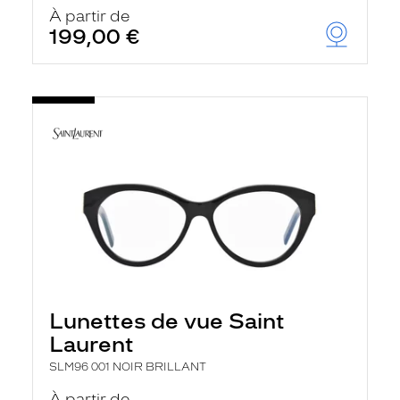
u
À partir de
t
199,00 €
o
m
a
t
i
q
u
e
m
e
n
t
l
a
r
e
c
h
Lunettes de vue Saint
e
r
Laurent
c
h
SLM96 001 NOIR BRILLANT
e
e
À partir de