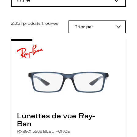
Filtrer
o
d
i
f
i
2351
produits trouvés
Trier par
c
a
t
i
o
n
d
'
u
n
f
i
l
t
r
e
l
Lunettes de vue Ray-
a
n
Ban
c
e
RX8901 5262 BLEU FONCE
a