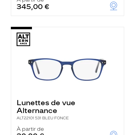
t
345,00 €
r
e
c
h
a
r
g
e
l
a
p
a
g
e
Lunettes de vue
Alternance
ALT22101 531 BLEU FONCE
À partir de