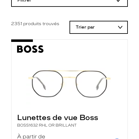
Filtrer
o
d
i
f
i
2351
produits trouvés
Trier par
c
a
t
i
o
n
d
'
u
n
f
i
l
t
r
e
l
Lunettes de vue Boss
a
n
BOSS1632 RHL OR BRILLANT
c
e
À partir de
a