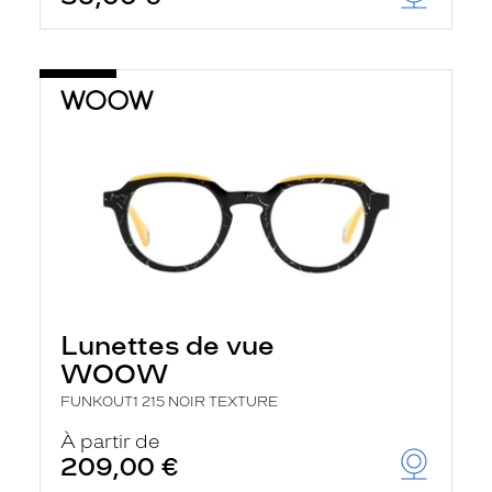
t
r
e
c
h
a
r
g
e
l
a
p
a
g
e
Lunettes de vue
WOOW
FUNKOUT1 215 NOIR TEXTURE
À partir de
209,00 €