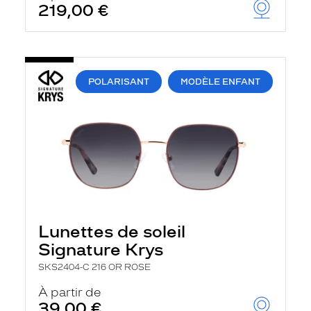
219,00 €
u
t
o
m
a
t
i
POLARISANT
MODÈLE ENFANT
q
u
e
m
e
n
t
l
a
r
e
c
Lunettes de soleil
h
Signature Krys
e
r
SKS2404-C 216 OR ROSE
c
h
À partir de
e
39,00 €
e