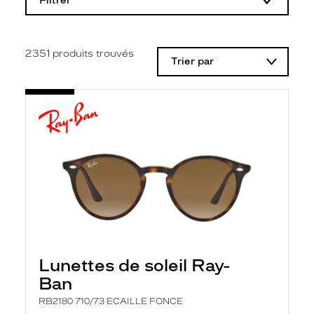
Filtrer
o
d
i
f
i
2351
produits trouvés
Trier par
c
a
t
i
o
n
d
'
u
n
f
i
l
t
r
e
l
Lunettes de soleil Ray-
a
n
Ban
c
e
RB2180 710/73 ECAILLE FONCE
a