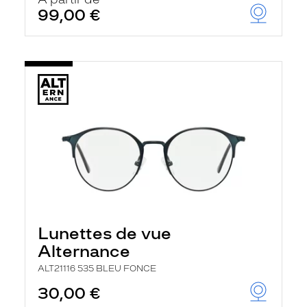
t
99,00 €
r
e
c
h
a
r
g
e
l
a
p
a
g
e
Lunettes de vue
Alternance
ALT21116 535 BLEU FONCE
30,00 €