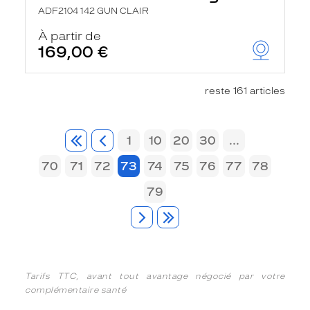
ADF2104 142 GUN CLAIR
À partir de
169,00 €
reste 161 articles
1
10
20
30
...
70
71
72
73
74
75
76
77
78
79
Tarifs TTC, avant tout avantage négocié par votre
complémentaire santé