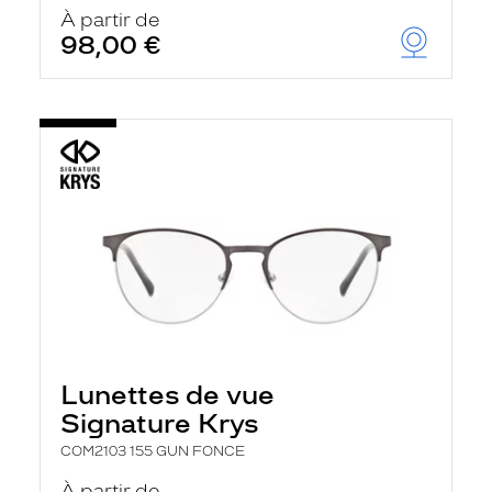
u
À partir de
t
98,00 €
o
m
a
t
i
q
u
e
m
e
n
t
l
a
r
e
c
h
Lunettes de vue
e
r
Signature Krys
c
h
COM2103 155 GUN FONCE
e
e
À partir de